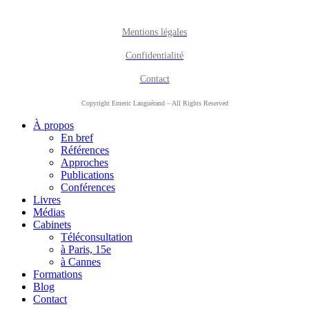
Mentions légales
Confidentialité
Contact
Copyright Emeric Languérand – All Rights Reserved
À propos
En bref
Références
Approches
Publications
Conférences
Livres
Médias
Cabinets
Téléconsultation
à Paris, 15e
à Cannes
Formations
Blog
Contact