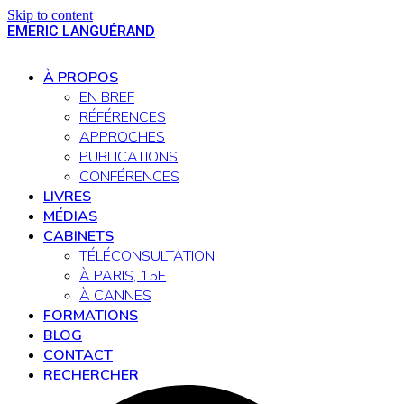
Skip to content
EMERIC LANGUÉRAND
Open
Close
mobile
mobile
À PROPOS
menu
menu
EN BREF
RÉFÉRENCES
APPROCHES
PUBLICATIONS
CONFÉRENCES
LIVRES
MÉDIAS
CABINETS
TÉLÉCONSULTATION
À PARIS, 15E
À CANNES
FORMATIONS
BLOG
CONTACT
RECHERCHER