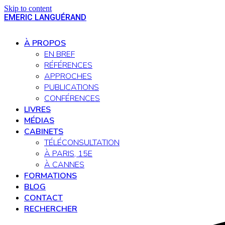
Skip to content
EMERIC LANGUÉRAND
Open
Close
mobile
mobile
À PROPOS
menu
menu
EN BREF
RÉFÉRENCES
APPROCHES
PUBLICATIONS
CONFÉRENCES
LIVRES
MÉDIAS
CABINETS
TÉLÉCONSULTATION
À PARIS, 15E
À CANNES
FORMATIONS
BLOG
CONTACT
RECHERCHER