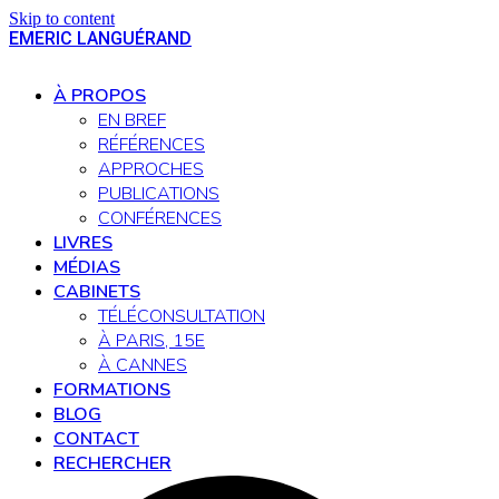
Skip to content
EMERIC LANGUÉRAND
Open
Close
mobile
mobile
À PROPOS
menu
menu
EN BREF
RÉFÉRENCES
APPROCHES
PUBLICATIONS
CONFÉRENCES
LIVRES
MÉDIAS
CABINETS
TÉLÉCONSULTATION
À PARIS, 15E
À CANNES
FORMATIONS
BLOG
CONTACT
RECHERCHER