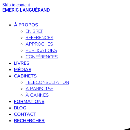
Skip to content
EMERIC LANGUÉRAND
Open
Close
mobile
mobile
À PROPOS
menu
menu
EN BREF
RÉFÉRENCES
APPROCHES
PUBLICATIONS
CONFÉRENCES
LIVRES
MÉDIAS
CABINETS
TÉLÉCONSULTATION
À PARIS, 15E
À CANNES
FORMATIONS
BLOG
CONTACT
RECHERCHER