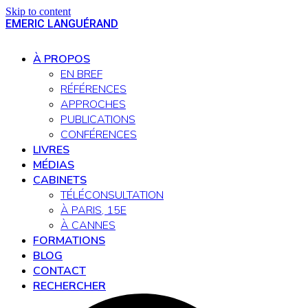
Skip to content
EMERIC LANGUÉRAND
Open
Close
mobile
mobile
À PROPOS
menu
menu
EN BREF
RÉFÉRENCES
APPROCHES
PUBLICATIONS
CONFÉRENCES
LIVRES
MÉDIAS
CABINETS
TÉLÉCONSULTATION
À PARIS, 15E
À CANNES
FORMATIONS
BLOG
CONTACT
RECHERCHER