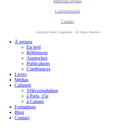
Mentions légales
Confidentialité
Contact
Copyright Emeric Languérand – All Rights Reserved
À propos
En bref
Références
Approches
Publications
Conférences
Livres
Médias
Cabinets
Téléconsultation
à Paris, 15e
à Cannes
Formations
Blog
Contact
B
T