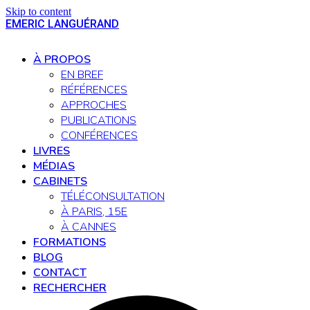
Skip to content
EMERIC LANGUÉRAND
Open
Close
mobile
mobile
À PROPOS
menu
menu
EN BREF
RÉFÉRENCES
APPROCHES
PUBLICATIONS
CONFÉRENCES
LIVRES
MÉDIAS
CABINETS
TÉLÉCONSULTATION
À PARIS, 15E
À CANNES
FORMATIONS
BLOG
CONTACT
RECHERCHER