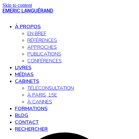
Skip to content
EMERIC LANGUÉRAND
Open
Close
mobile
mobile
À PROPOS
menu
menu
EN BREF
RÉFÉRENCES
APPROCHES
PUBLICATIONS
CONFÉRENCES
LIVRES
MÉDIAS
CABINETS
TÉLÉCONSULTATION
À PARIS, 15E
À CANNES
FORMATIONS
BLOG
CONTACT
RECHERCHER