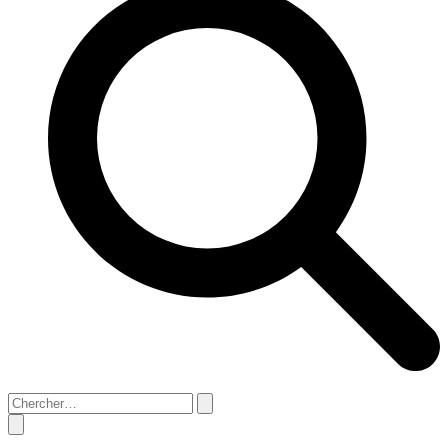
Search
Close