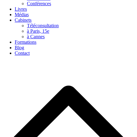
Conférences
Livres
Médias
Cabinets
Téléconsultation
à Paris, 15e
à Cannes
Formations
Blog
Contact
B
T
T