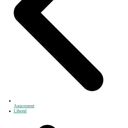
Agacement
next
Liberté
post: